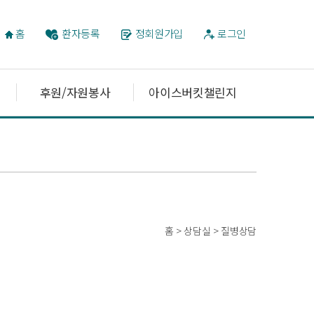
홈
환자등록
정회원가입
로그인
후원/자원봉사
아이스버킷챌린지
홈 > 상담실 > 질병상담