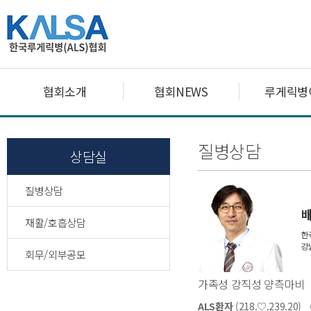
협회소개
협회NEWS
루게릭병
질병상담
상담실
질병상담
재활/호흡상담
회무/외부공모
가족성 강직성 양측마비
ALS환자
(218.♡.239.20)