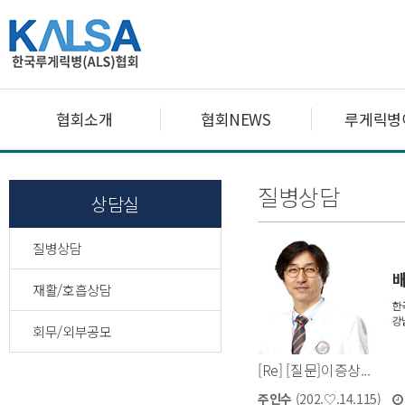
협회소개
협회NEWS
루게릭병
질병상담
상담실
질병상담
재활/호흡상담
회무/외부공모
[Re] [질문]이증상...
주인수
(202.♡.14.115)