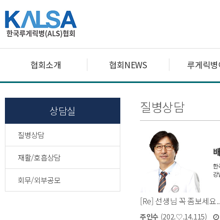
협회소개
협회NEWS
루게릭병
질병상담
상담실
질병상담
재활/호흡상담
회무/외부공모
[Re] 선생님 꼭 좀보세요........
주인수
(202.♡.14.115)