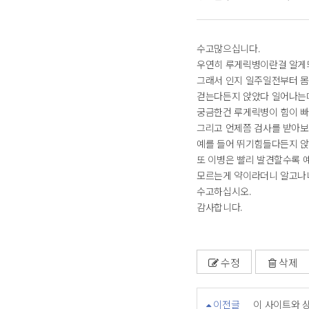
수고많으십니다.
우연히 루게릭병이란걸 알게
그래서 인지 일주일전부터 몸
걷는다든지 앉았다 일어나는
궁금한건 루게릭병이 힘이 빠
그리고 언제쯤 검사를 받아보
예를 들어 뛰기힘들다든지 앉았
또 이병은 빨리 발견할수록 
모르는게 약이라더니 알고나니
수고하십시오.
감사합니다.
수정
삭제
이전글
이 사이트와 