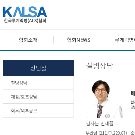
협회소개
협회NEWS
루게릭병
질병상담
상담실
질병상담
재활/호흡상담
회무/외부공모
검사는 언제쯤...
부산남
(211.♡.223.87)