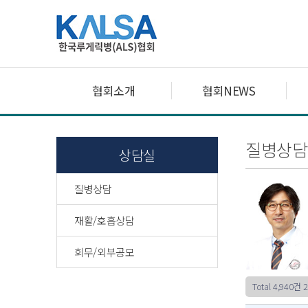
협회소개
협회NEWS
질병상담
상담실
질병상담
재활/호흡상담
회무/외부공모
Total 4,940건
2