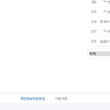
880
영
879
[
878
루게릭
877
[
876
질문드
처음
이전
개인정보취급방침
이용약관