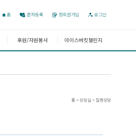
홈
환자등록
정회원가입
로그인
후원/자원봉사
아이스버킷챌린지
홈 > 상담실 > 질병상담