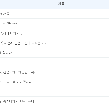
제목
해서요...
re] 선생님~~~
증상에 대해서...
Re] 세번째 근전도 결과 나왔습니다.
리십니다
re] 산업재해에해당됩니까?
지가 궁금해서 여쭙니다.
re] 혹시나해서여쭈어봅니다