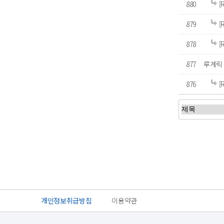
880
[
879
[
878
[
877
루게릭
876
[
처음
이전
개인정보취급방침
이용약관