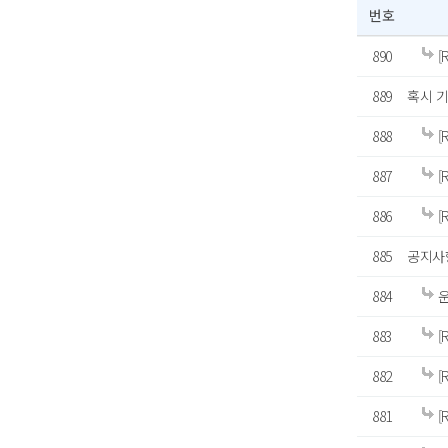
번호
890
[
889
혹시 
888
[
887
[
886
[
885
공지사
884
운
883
[
882
[
881
[