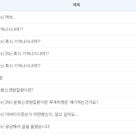
제목
Re] 맥박..
기억나시나여??
Re] 혹시 기억나시나여??
Re] [Re] 혹시 기억나시나여??
Re] 혹시 기억나시나여??
항
동신경원질환이란?
Re] [Re] 운동신경원질환이란 루게릭병은 얘기하는건가요?
Re] 아버지의증상이 어떤병인지..알고 싶어요...
Re] 궁금해서 글을 올렸습니다