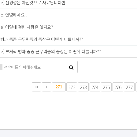
Re] 신경성은 아닌것으로 사료됩니다만...
Re] 안녕하세요..
Re] 어릴때 걸린 사람은 없지요?
 병과 중증 근무력증의 증상은 어떤게 다릅니까??
Re] 루게릭 병과 중증 근무력증의 증상은 어떤게 다릅니까??
다음
맨끝
271
272
273
274
275
276
277