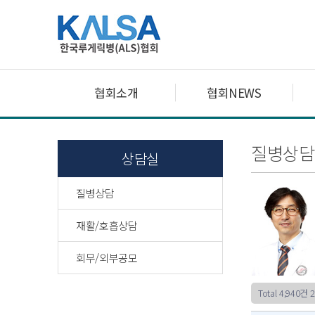
협회소개
협회NEWS
질병상담
상담실
질병상담
재활/호흡상담
회무/외부공모
Total 4,940건
2