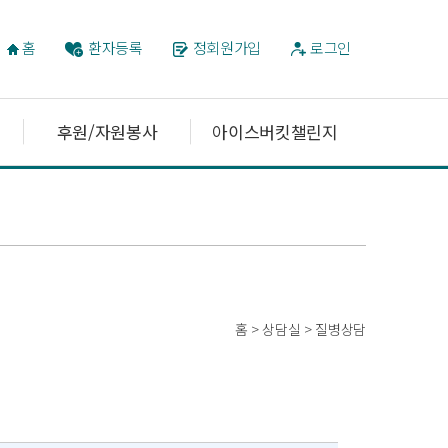
홈
환자등록
정회원가입
로그인
후원/자원봉사
아이스버킷챌린지
홈 > 상담실 > 질병상담