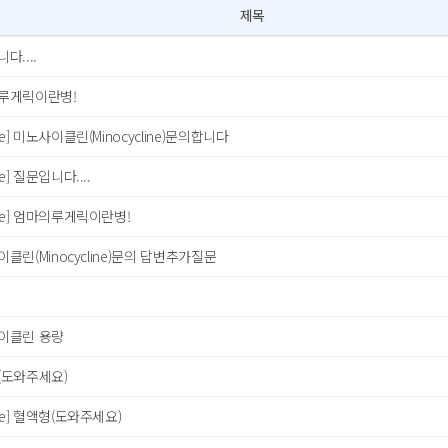
제목
다....
루게릭이란병!
re] 미노사이클린(Minocycline)문의합니다
re] 질문입니다....
re] 엄마의루게릭이란병!
클린(Minocycline)문의 답변추가질문
이클린 용량
(도와주세요)
re] 혈액형(도와주세요)