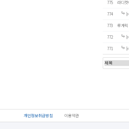
775
라디컷
774
[
773
루게릭 
772
[
771
[
처음
이전
개인정보취급방침
이용약관