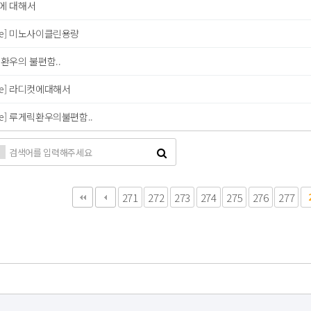
에 대해서
re] 미노사이클린용량
환우의 불편함..
re] 라디컷에대해서
re] 루게릭환우의불편함..
다음
맨끝
271
272
273
274
275
276
277