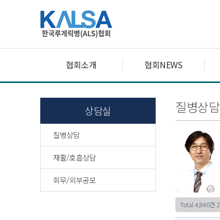
협회소개
협회NEWS
질병상담
상담실
질병상담
재활/호흡상담
회무/외부공모
Total 4,940건
2