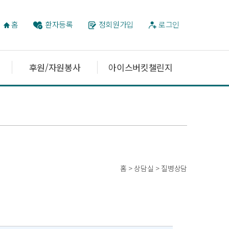
홈
환자등록
정회원가입
로그인
후원/자원봉사
아이스버킷챌린지
홈 > 상담실 > 질병상담