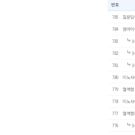
번호
785
질문입니
784
엄마의
783
[
782
[
781
[
780
미노사이
779
혈액형
778
미노사
777
혈액형
776
[