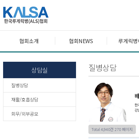
협회소개
협회NEWS
루게릭병
질병상담
상담실
질병상담
재활/호흡상담
회무/외부공모
Total 4,940건
270 페이지