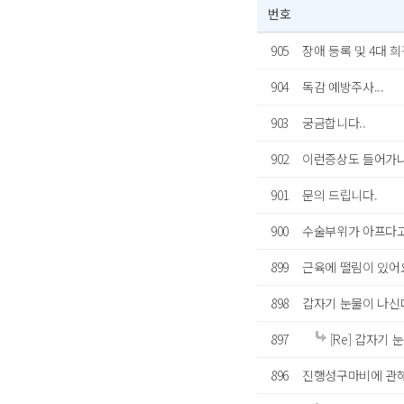
번호
905
장애 등록 및 4대 
904
독감 예방주사...
903
궁금합니다..
902
이런증상도 들어가
901
문의 드립니다.
900
수술부위가 아프다고
899
근육에 떨림이 있어
898
갑자기 눈물이 나신다
897
[Re] 갑자기 
896
진행성구마비에 관