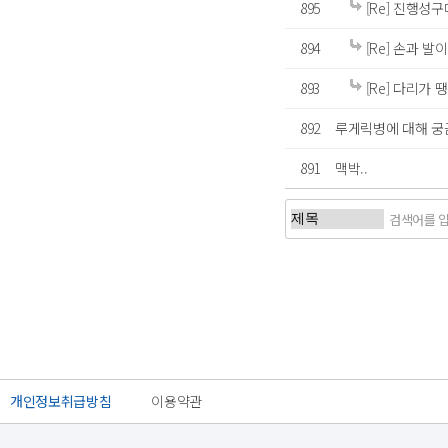
895
[Re] 진행성
894
[Re] 손과 발
893
[Re] 다리가 땡
892
루게릭병에 대해 궁
891
맥박..
처음
이전
개인정보취급방침
이용약관