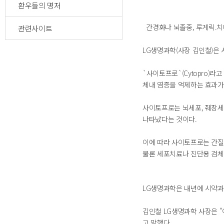
환우들의 명저
간경화나 뇌졸중, 루게릭.치
관련사이트
LG생명과학(사장 김인철)은
`사이토프로`(Cytopro
체내 염증을 억제하는 효과가
사이토프로는 뇌세포, 췌장세
나타났다는 것이다.
이에 따라 사이토프로는 간질환
물론 세포치료나 진단용 검체 
LG생명과학은 내년에 시약과
김인철 LG생명과학 사장은 
고 말했다.