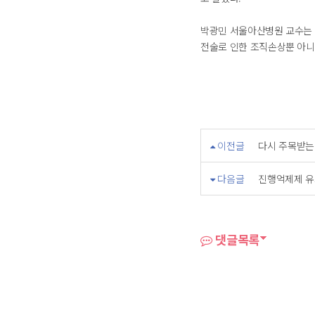
박광민 서울아산병원 교수는 
전술로 인한 조직손상뿐 아니
이전글
다시 주목받는
다음글
진행억제제 유
댓글목록