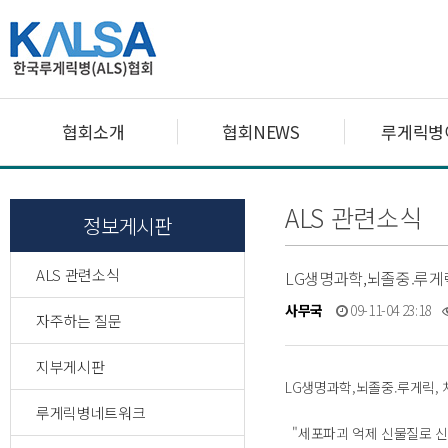
협회소개
협회NEWS
루게릭병
ALS 관련소식
정보게시판
ALS 관련소식
LG생명과학,뇌졸중.루게
사무국
09-11-04 23:18
자주하는 질문
지부게시판
LG생명과학,뇌졸중.루게릭,
루게릭병네트워크
"세포파괴 억제 신물질로 신