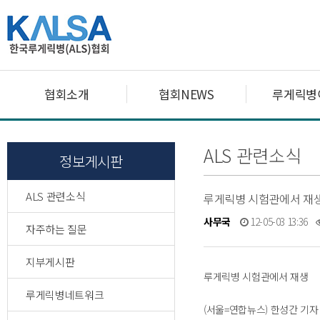
협회소개
협회NEWS
루게릭병
ALS 관련소식
정보게시판
ALS 관련소식
루게릭병 시험관에서 재
사무국
12-05-03 13:36
자주하는 질문
지부게시판
루게릭병 시험관에서 재생
루게릭병네트워크
(서울=연합뉴스) 한성간 기