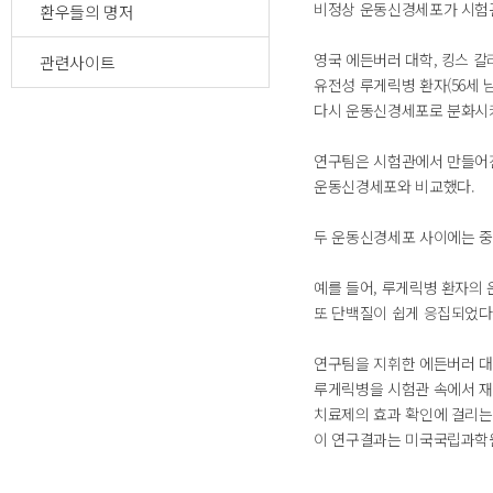
비정상 운동신경세포가 시험관
환우들의 명저
영국 에든버러 대학, 킹스 칼
관련사이트
유전성 루게릭병 환자(56세 
다시 운동신경세포로 분화시키
연구팀은 시험관에서 만들어
운동신경세포와 비교했다.
두 운동신경세포 사이에는 중
예를 들어, 루게릭병 환자의
또 단백질이 쉽게 응집되었다
연구팀을 지휘한 에든버러 대학 
루게릭병을 시험관 속에서 재
치료제의 효과 확인에 걸리는
이 연구결과는 미국국립과학원