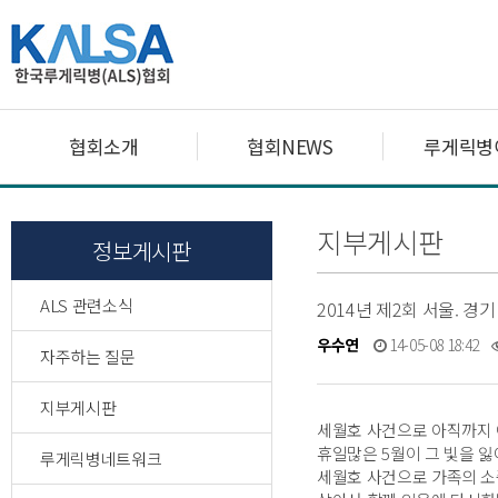
협회소개
협회NEWS
루게릭병
지부게시판
정보게시판
ALS 관련소식
2014년 제2회 서울. 경
우수연
14-05-08 18:42
자주하는 질문
지부게시판
세월호 사건으로 아직까지
휴일많은 5월이 그 빛을 잃
루게릭병네트워크
세월호 사건으로 가족의 