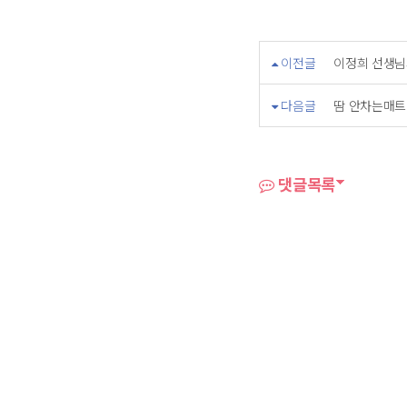
이전글
이정희 선생님
다음글
땀 안차는매트
댓글목록