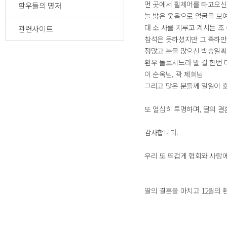
먼 곳에서 휠체어를 타고오신
환우들의 명저
늘 밝은 웃음으로 얼굴을 보
대 소 사를 치루고 계시는 조
관련사이트
참석은 못하셨지만 그 축하만
정많고 눈물 많으신 박승일씨
환우 돌보시느라 발 길 한번
이 순옥님, 곽 제희님
그리고 많은 분들께 일일이 
또 열심히 투명하며, 딸의 
감사합니다.
우리 또 뜨겁게 협회와 사랑에
딸의 결혼을 마치고 12월의 환