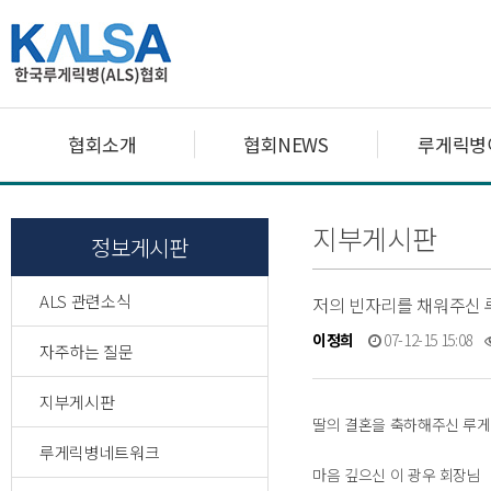
협회소개
협회NEWS
루게릭병
지부게시판
정보게시판
ALS 관련소식
저의 빈자리를 채워주신 루
이정희
07-12-15 15:08
자주하는 질문
지부게시판
딸의 결혼을 축하해주신 루게
루게릭병네트워크
마음 깊으신 이 광우 회장님