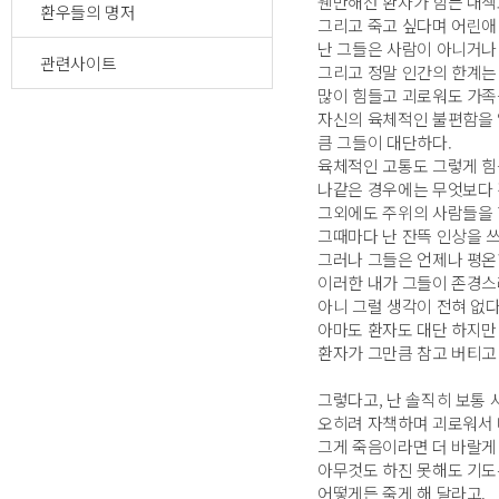
웬만해선 환자가 힘든 내색
환우들의 명저
그리고 죽고 싶다며 어린애
난 그들은 사람이 아니거나
관련사이트
그리고 정말 인간의 한계는
많이 힘들고 괴로워도 가족
자신의 육체적인 불편함을 
큼 그들이 대단하다.
육체적인 고통도 그렇게 힘
나같은 경우에는 무엇보다 
그외에도 주위의 사람들을 
그때마다 난 잔뜩 인상을 
그러나 그들은 언제나 평온
이러한 내가 그들이 존경스
아니 그럴 생각이 전혀 없다
아마도 환자도 대단 하지만
환자가 그만큼 참고 버티고
그렇다고, 난 솔직히 보통
오히려 자책하며 괴로워서 
그게 죽음이라면 더 바랄게
아무것도 하진 못해도 기도
어떻게든 죽게 해 달라고.