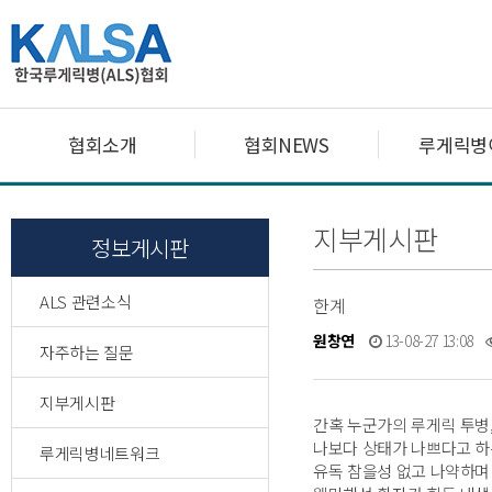
협회소개
협회NEWS
루게릭병
지부게시판
정보게시판
ALS 관련소식
한계
원창연
13-08-27 13:08
자주하는 질문
지부게시판
간혹 누군가의 루게릭 투병
나보다 상태가 나쁘다고 하
루게릭병네트워크
유독 참을성 없고 나약하며