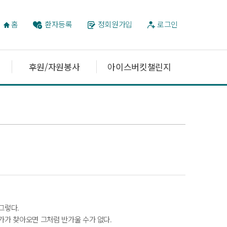
홈
환자등록
정회원가입
로그인
후원/자원봉사
아이스버킷챌린지
그렇다.
가가 찾아오면 그처럼 반가울 수가 없다.