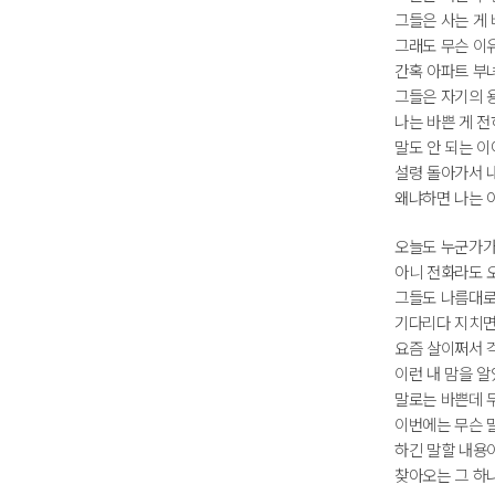
그들은 사는 게
그래도 무슨 이
간혹 아파트 부
그들은 자기의 
나는 바쁜 게 전
말도 안 되는 
설령 돌아가서 내
왜냐하면 나는 
오늘도 누군가가
아니 전화라도 
그들도 나름대로
기다리다 지치면
요즘 살이쩌서 
이런 내 맘을 
말로는 바쁜데 
이번에는 무슨 
하긴 말할 내용이
찾아오는 그 하