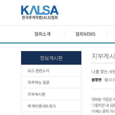
협회소개
협회NEWS
지부게시
정보게시판
ALS 관련소식
나를 찾는 사
원창연
10-0
자주하는 질문
지부게시판
대부분 가끔은 아
그렇지만 내 입
루게릭병네트워크
이제는 혼자 지