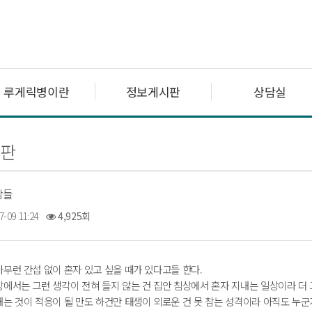
루게릭병이란
정보게시판
상담실
판
람들
7-09 11:24
4,925회
무런 간섭 없이 혼자 있고 싶을 때가 있다고들 한다.
장에서는 그런 생각이 전혀 들지 않는 건 집안 침상에서 혼자 지내는 일상이라 더 
내는 것이 적응이 될 만도 하건만 태생이 외로운 건 못 참는 성격이라 아직도 누군