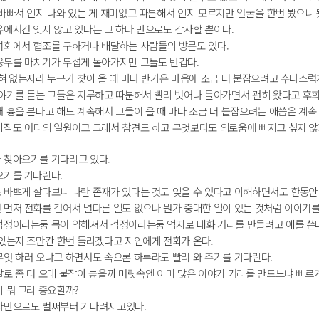
 바빠서 인지 나와 있는 게 재미없고 따분해서 인지 모르지만 얼굴을 한번 봤으니
유에서건 잊지 않고 있다는 그 하나 만으로도 감사할 뿐이다.
녀회에서 협조를 구하거나 배달하는 사람들의 방문도 있다.
용무를 마치기가 무섭게 돌아가지만 그들도 반갑다.
혀 없는지라 누군가 찾아 올 때 마다 반가운 마음에 조금 더 붙잡으려고 수다스럽
이야기를 듣는 그들은 지루하고 따분해서 빨리 벗어나 돌아가면서 괜히 왔다고 후회를
 흉을 본다고 해도 계속해서 그들이 올 때 마다 조금 더 붙잡으려는 애씀은 계속 
아직도 어디의 일원이고 그래서 참견도 하고 무엇보다도 외로움에 빠지고 싶지 않
 찾아오기를 기다리고 있다.
오기를 기다린다.
 바쁘게 살다보니 나란 존재가 있다는 것도 잊을 수 있다고 이해하면서도 한동안
 먼저 전화를 걸어서 별다른 일도 없으나 뭔가 중대한 일이 있는 것처럼 이야기를
걱정이라는둥 몸이 약해져서 걱정이라는둥 억지로 대화 거리를 만들려고 애를 쓴
알았는지 조만간 한번 들리겠다고 지인에게 전화가 온다.
무엇 하러 오냐고 하면서도 속으론 하루라도 빨리 와 주기를 기다린다.
말로 좀 더 오래 붙잡아 놓을까 머릿속엔 이미 많은 이야기 거리를 만드느냐 빠르
 뭐 그리 중요할까?
나만으로도 벌써부터 기다려지고있다.