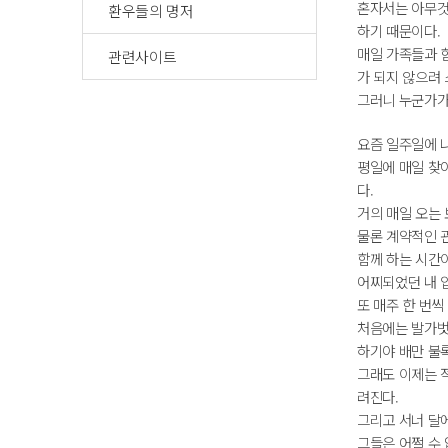
혼자서는 아무것
환우들의 명저
하기 때문이다.
매일 가족들과 
관련사이트
가 되지 않으려 
그러니 누군가가
요즘 일주일에 
평일에 매일 찾
다.
거의 매일 오는
물론 계약적인 
함께 하는 시간
어찌되었던 내 
또 매주 한 번
처음에는 발가벗
하기야 배만 불록
그래도 이제는 
려진다.
그리고 서너 달에
그들은 어쩔 수 