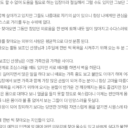
도 할 수 없어 도움을 필요로 하는 입장이라 절실해서 그럴 수도 있지만 그보단 
함께 살아가고 있지만 그들도 나름대로 자기의 삶이 있으니 항상 나에게만 관심을 
스스로 거리를 두는 수밖에 없다.
 찾아오면 그동안 참았던 외로움을 한 번에 토해 내듯 말이 많아지고 수다스러워 
나를 찾아오는 외부의 사람은 평균적으로 다섯 분쯤 된다.
아오는 활동 보조인 선생님과 1주일에 한번 씩 목욕을 시켜주기 위해 오는 두 분 
 보조인 선생님은 이젠 가족만큼 가까운 사이다.
관계로 조심스러울 때도 있지만 서로 배려를 하면서 벽을 허문다.
이 길어지면서 많은 말을 하다 보니 때로는 가족 흉도 보고 불만도 이야기 하며 
입장에서 보면 가족과 함께 가장 많은 손발이 되어 주는 분이니 항상 고마울 따름
씩 목욕을 시켜주기 위하여 오시는 분들이 반가운 건 깨끗해지는 몸도 즐겁지만 
은 몸으로 대하다 보니 얼굴을 들지 못할 정도로 쑥스럽더니 이제는 편안하게 몸
 나온 몸이라 볼 품 없어서 보는 그들이 더 민망스러울 듯싶다.
적응이 되어 창피하기 보다는 당연한 것처럼 자연스럽게 몸을 맡기면 시원스레 타
 한번 씩 찾아오는 지인들이 있다.
없이 예전의 인연에 얷 매여 어떤 의무감에 찾아 올수도 있고 바쁘게 살다가 불현