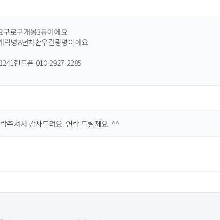
요구로구개봉3동이에요
루게릭병8년차환우갈광명이에요
-1241핸드폰 010-2927-2285
락주셔서 감사드려요. 연락 드릴께요. ^^