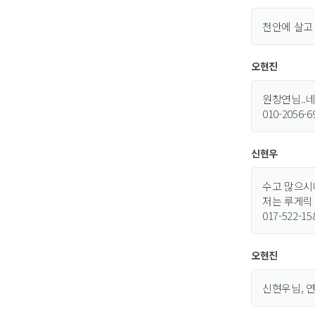
천안에 살고
오현진
원창연님..네
010-205
신현우
수고 많으시네
저는 루게릭
017-522-
오현진
신현우님, 