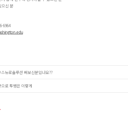
있으신 분
6-6964
shington.edu
유스뉴로솔루션 써보신분있나요??
앞으로 투병은 이렇게