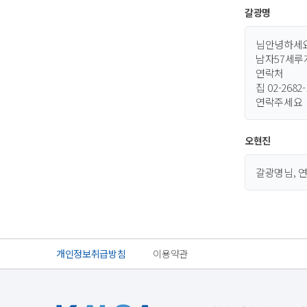
갈광명
님안녕하세
남자57세
연락처
집 02-2682
연락주세요
오현진
갈광명님, 연
개인정보취급방침
이용약관