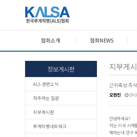
협회소개
협회NEWS
지부게시
정보게시판
ALS 관련소식
근위축성 측삭
오현진
09-0
자주하는 질문
지부게시판
안녕하세요?
저는 미국 시애
루게릭병네트워크
해하는데 연구 목