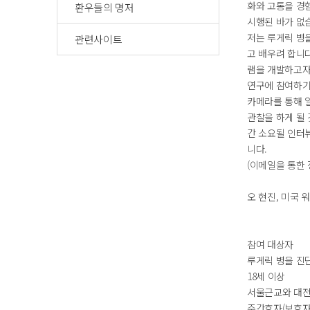
화와 고통을 경
환우들의 명저
시행된 바가 없
저는 루게릭 병
관련사이트
고 배우려 합니
램을 개발하고자
연구에 참여하기
카메라를 통해 
관찰을 하게 될 
간 소요될 인터뷰
니다.
(이메일을 통한 
오 현진, 미국
참여 대상자
루게릭 병을 진
18세 이상
서울근교와 대전
주간호자(보호자