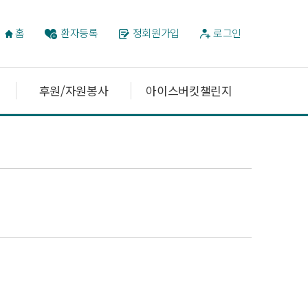
홈
환자등록
정회원가입
로그인
후원/자원봉사
아이스버킷챌린지