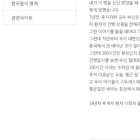
내가 이 병을 진단 받았을 때
환우들의 명저
렇게 말했습니다.
7년전. 후지자와 교수 부인은
관련사이트
릭 환자의 간병 상황을 전해
그런 이야기를 들을 때마다 '
그런데 작년부터 우리 대한민국
중국에서 안 태어난 것이 얼마
그런데 300시간은 환상인지 
간병일지를 보면 우린 절대로
300시간 이라는 숫자만 떠 
추석 다음날인 오늘. 둥근 달
고 우리 아이들이 스트레스에
좋은일만 바라는 침상에서 화
14년차 루게릭 환자 이정희 