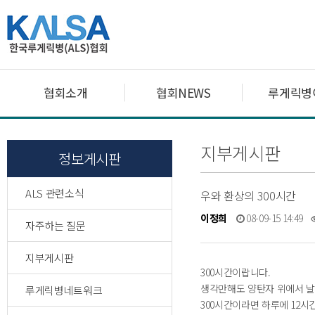
협회소개
협회NEWS
루게릭병
지부게시판
정보게시판
ALS 관련소식
우와 환상의 300시간
이정희
08-09-15 14:49
자주하는 질문
지부게시판
300시간이랍니다.
생각만해도 양탄자 위에서 날
루게릭병네트워크
300시간이라면 하루에 12시간