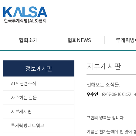
협회소개
협회NEWS
루게릭병
지부게시판
정보게시판
ALS 관련소식
전해오는 소식들.
우수연
07-08-16 01:22
자주하는 질문
지부게시판
고인의 명복을 빕니다.
루게릭병네트워크
여름은 환자들에게 참 많이 힘