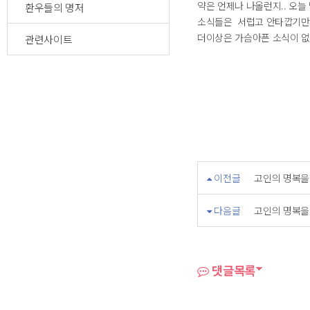
약은 언제나 나올런지.. 오늘
환우들의 명저
소식들은 서럽고 안타깝기만
더이상은 가슴아픈 소식이 없
관련사이트
이전글
고인의 명복을
다음글
고인의 명복을
댓글목록