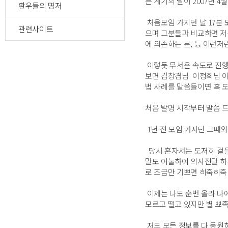
는 계기의 날이 2007년 4
환우들의 명저
처음모임 가지던 날 17분
관련사이트
으며 그분들과 비교하면 저는
에 의존하는 분, 등 이런저
이렇듯 무서운 속도로 진행
보면 김창겸님 이정희님 이
법 사례를 말씀들이면 혹 
처음 발명 시작부터 말씀 
1년 전 모임 가지던 그때
당시 혼자서는 도저히 걸을 
말도 어눌하여 의사전달 하
로 조금만 기쁘면 히죽히죽
이제는 나도 순번 올라 나
모르고 떨고 있지만 별 뾰
저도 모든 정보를 다 동원