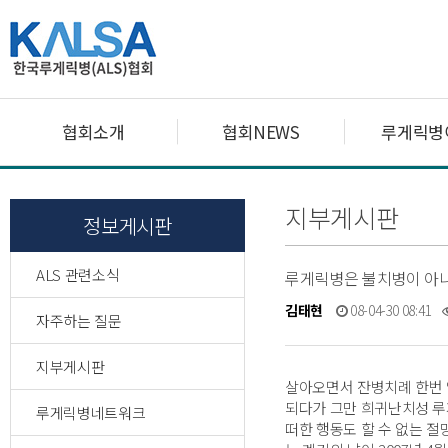
협회소개
협회NEWS
루게릭병
지부게시판
정보게시판
ALS 관련소식
루게릭병은 불치병이 아니
김태현
08-04-30 08:41
자주하는 질문
지부게시판
살아오면서 잔병치례 한번 
되다가 그만 희귀난치성 루
루게릭병네트워크
떠한 행동도 할 수 없는 