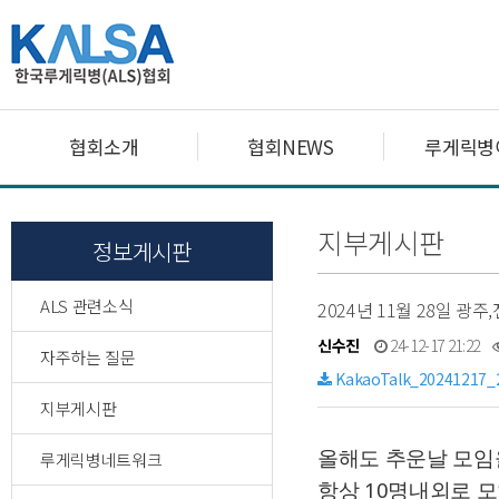
협회소개
협회NEWS
루게릭병
지부게시판
정보게시판
ALS 관련소식
2024년 11월 28일 광
신수진
24-12-17 21:22
자주하는 질문
KakaoTalk_20241217_
지부게시판
올해도 추운날 모임
루게릭병네트워크
항상 10명내외로 