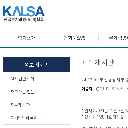
협회소개
협회NEWS
루게릭병
지부게시판
정보게시판
ALS 관련소식
24.12.07 부산경남지부
이송자
24-12-09 15:49
자주하는 질문
지부게시판
* 일시 : 2024년 12월 7
* 장소 : 수영)자갈치횟집
루게릭병네트워크