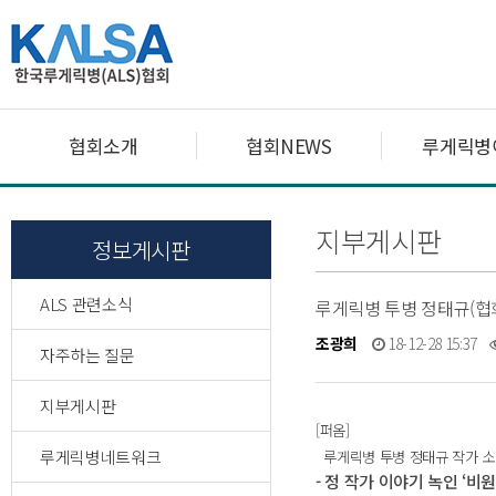
협회소개
협회NEWS
루게릭병
지부게시판
정보게시판
ALS 관련소식
루게릭병 투병 정태규(협
조광희
18-12-28 15:37
자주하는 질문
지부게시판
[퍼옴]
루게릭병네트워크
루게릭병 투병 정태규 작가 소
- 정 작가 이야기 녹인 ‘비원