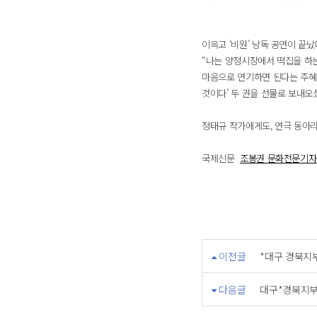
이윽고 ‘비원’ 낭독 공연이 끝났
“나는 양정시장에서 떡집을 하는
마음으로 연기하면 된다는 주혜자
것이다’ 두 권을 선물로 보내오
정태규 작가에게도, 연극 동아리
국제신문
조봉권 문화전문기자
이전글
*대구 경북지
다음글
대구*경북지부