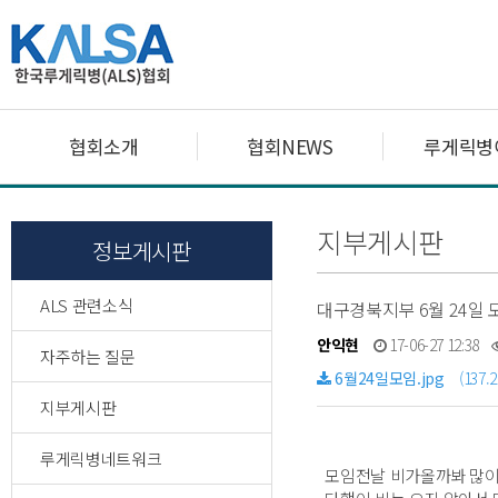
협회소개
협회NEWS
루게릭병
지부게시판
정보게시판
ALS 관련소식
대구경북지부 6월 24일 
안익현
17-06-27 12:38
자주하는 질문
6월24일모임.jpg
(137.2
지부게시판
루게릭병네트워크
모임전날 비가올까봐 많이