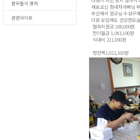
다행이 비는 오지 않아서
환우들의 명저
새로오신 힘내자아빠님 부
부산에서 원규님 수성구에서
관련사이트
다음 모임에도 건강한모습
협회지원금 200,000원
전이월금 1,043,100원
식대비 221,000원
현잔액1,022,100원