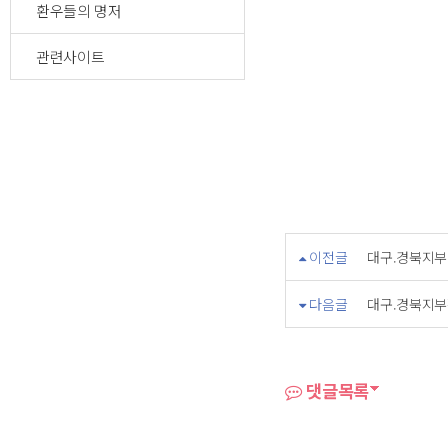
환우들의 명저
관련사이트
이전글
대구.경북지부 
다음글
대구.경북지부
댓글목록