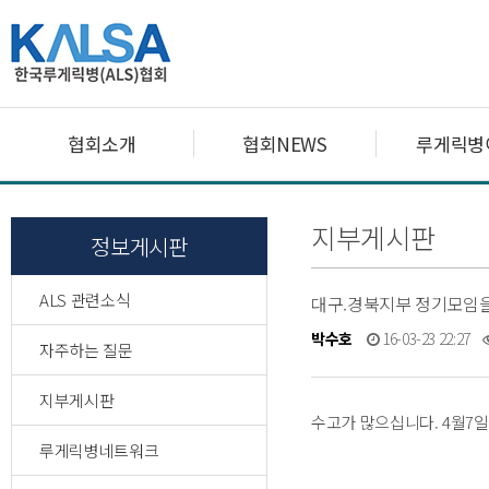
협회소개
협회NEWS
루게릭병
지부게시판
정보게시판
ALS 관련소식
대구.경북지부 정기모임을 
박수호
16-03-23 22:27
자주하는 질문
지부게시판
수고가 많으십니다. 4월7
루게릭병네트워크