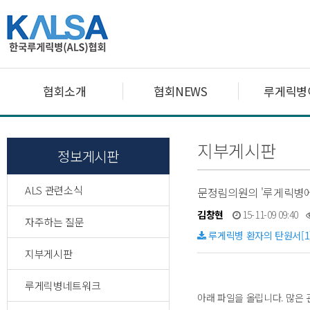
협회소개
협회NEWS
루게릭병
지부게시판
정보게시판
ALS 관련소식
문정림의원의 '루게릭병에 
김창현
15-11-09 09:40
자주하는 질문
루게릭병 환자의 탄원서[1]
지부게시판
루게릭병네트워크
아래 파일을 올립니다. 많은