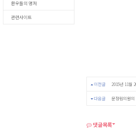
환우들의 명저
관련사이트
이전글
2015년 11
다음글
문정림의원의 
댓글목록