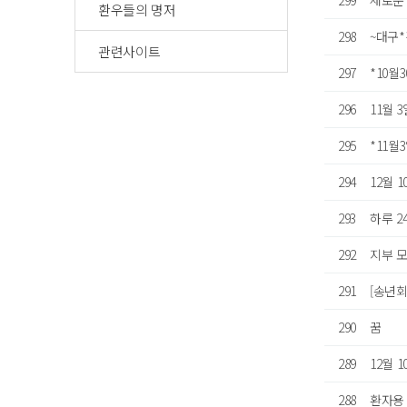
299
새로운 
환우들의 명저
298
~대구
관련사이트
297
*10월
296
11월 
295
*11월
294
12월 
293
하루 2
292
지부 모
291
[송년회
290
꿈
289
12월 
288
환자용