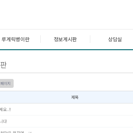
루게릭병이란
정보게시판
상담실
판
 페이지
제목
요..!!
니다