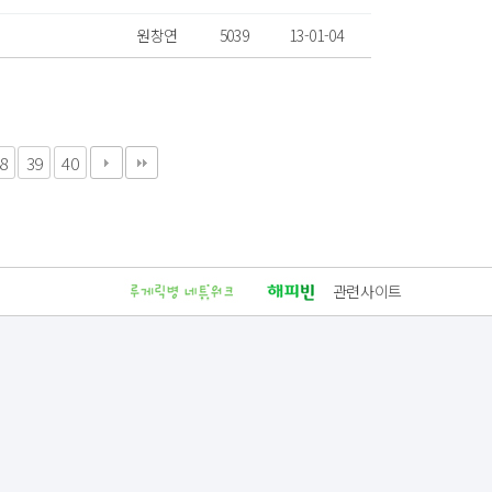
원창연
5039
13-01-04
8
39
40
관련사이트