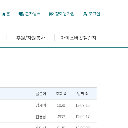
홈
환자등록
정회원가입
로그인
후원/자원봉사
아이스버킷챌린지
글쓴이
조회
날짜
김재이
5020
12-09-15
전용남
4932
12-09-17