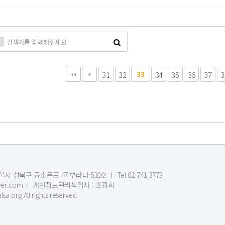
)
다음
맨끝
31
32
33
34
35
36
37
3
시 성북구 동소문로 47 부라다 510호 ㅣ Tel 02-741-3773
1@naver.com ㅣ 개인정보관리책임자 : 조광희
sa.org All rights reserved