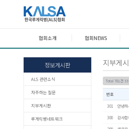
협회소개
협회NEWS
지부게시
정보게시판
ALS 관련소식
Total 781건
33
자주하는 질문
번호
지부게시판
301
안녕하세
300
감사합
루게릭병네트워크