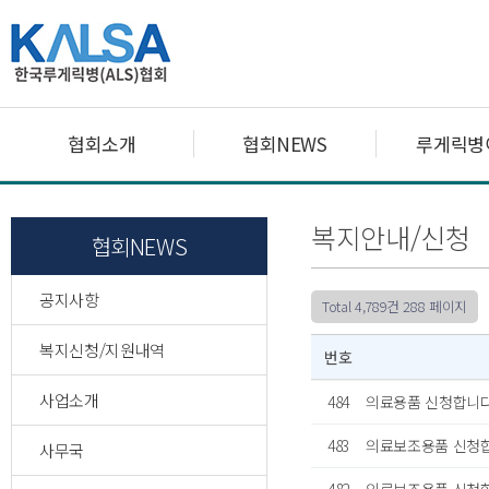
협회소개
협회NEWS
루게릭병
복지안내/신청
협회NEWS
공지사항
Total 4,789건
288 페이지
복지신청/지원내역
번호
사업소개
484
의료용품 신청합니
483
의료보조용품 신청합
사무국