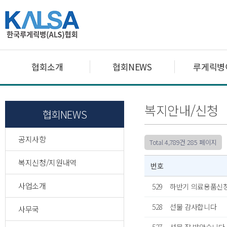
협회소개
협회NEWS
루게릭병
복지안내/신청
협회NEWS
공지사항
Total 4,789건
285 페이지
복지신청/지원내역
번호
사업소개
529
하반기 의료용품신
528
선물 감사합니다
사무국