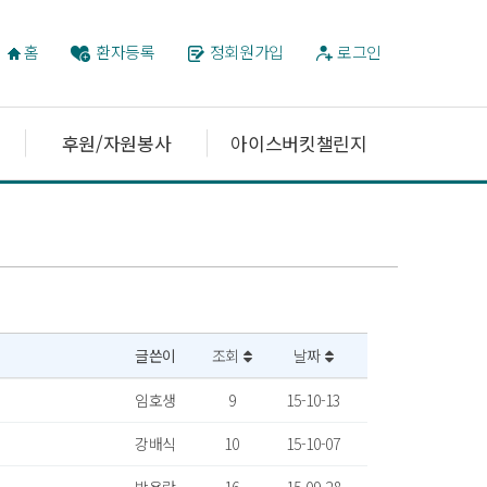
홈
환자등록
정회원가입
로그인
후원/자원봉사
아이스버킷챌린지
글쓴이
조회
날짜
임호생
9
15-10-13
강배식
10
15-10-07