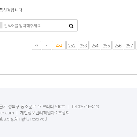
품신청합니다
다음
맨끝
251
252
253
254
255
256
257
시 성북구 동소문로 47 부라다 510호 ㅣ Tel 02-741-3773
1@naver.com ㅣ 개인정보관리책임자 : 조광희
sa.org All rights reserved