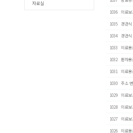
1037
당뇨뉴
자료실
1036
의료보조
1035
경관식 
1034
경관식
1033
의료용
1032
환자용
1031
의료용품
1030
주소 
1029
의료보
1028
의료보
1027
의료보
1026
의료용