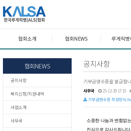
협회소개
협회NEWS
루게릭병
공지사항
협회NEWS
공지사항
기부금영수증을 발급합
사무국
25-12-29 17:15
복지신청/지원내역
기부금영수증 작성양식.h
사업소개
사무국
소중한 나눔과 변함없는
진심으로 감사드립니다