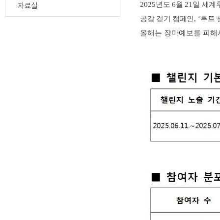
자료실
2025
년도
6
월
21
일 세계
공감 걷기 캠페인
, ‘
루트 
올해는 장마예보를 피해서