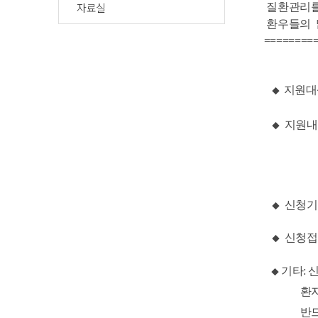
자료실
질환관리를 
환우들의 많
==========
지원대상
◆
지원내
◆
소형
신청기간:
◆
신청접수
◆
기타: 
◆
환
반드시 사무국에