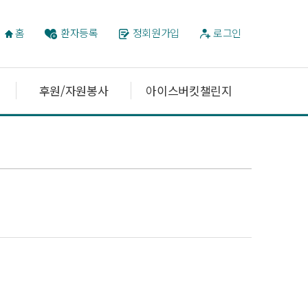
홈
환자등록
정회원가입
로그인
후원/자원봉사
아이스버킷챌린지