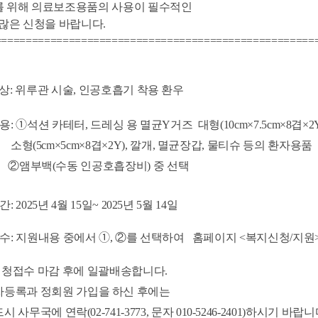
위해 의료보조용품의 사용이 필수적인
은 신청을 바랍니다.
==================================================
: 위루관 시술, 인공호흡기 착용 환우
용:
➀
석션 카테터, 드레싱 용 멸균Y거즈 대형
(10cm×7.5cm×8겹×2
(5
cm×5cm×8겹×2Y
),
깔개, 멸균장갑, 물티슈 등의 환자용품
②
앰부백(수동 인공호흡장비) 중 선택
 2025년 4월 15일~ 2025년 5월 14일
: 지원내용 중에서 ➀,
②
를 선택하여 홈페이지 <복지신청/지원
신청접수 마감 후에 일괄배송합니다.
자등록과 정회원 가입을 하신 후에는
 연락(02-741-3773, 문자 010-5246-2401)하시기 바랍니