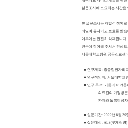
재택의료 서비스 개발을 위한
설문조사에 소요되는 시간은
본 설문조사는 자발적 참여로
비밀이 유지되고 보호를 받
이후에는 완전히 삭제됩니다
.
연구에 참여해 주셔서 진심
서울대학교병원 공공진료센터
■
연구제목
:
중증질환자의 
■
연구책임자
:
서울대학교병
■
연구 목적
:
거동에 어려움
의료진의 가정방문
환자와 돌봄제공자를 대
■
설문기간
: 2022
년
8
월 29
​ ■
설문대상
: ALS(
루게릭병