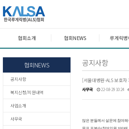
협회소개
협회NEWS
루게릭병
공지사항
협회NEWS
공지사항
[서울대병원-ALS 보호자
사무국
22-08-29 10:24
복지신청/지원내역
사업소개
사무국
많은 분들께서 설문에 참여
목표 표본수(참여인원 100)