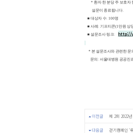
*
환자 한 분당 주 보호자
설문이 종료됩니다
.
■
대상자 수
: 100
명
■
사례
:
기프티콘
(1
만원 상
http://
■
설문조사 링크
:
* 본 설문조사와 관련한 문
문의
:
서울대병원 공공진료
이전글
제 2회 20
다음글
걷기캠페인 ‘