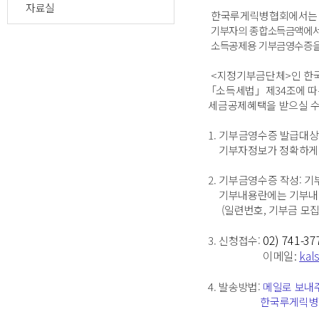
자료실
한국루게릭병협회에서는 
기부자의 종합소득금액에서
소득공제용 기부금영수증을
<지정기부금단체>인 한국
「소득세법」제34조에 따
세금공제혜택을 받으실 수
1. 기부금영수증 발급대상: 
기부자정보가 정확하게 
2. 기부금영수증 작성: 기
기부내용란에는 기부내역을
(일련번호, 기부금 모집처
02) 741-37
3. 신청접수:
이메일
:
kal
4. 발송방법:
메일로
보내
한국루게릭병협회의