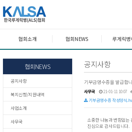
협회소개
협회NEWS
루게릭병
공지사항
협회NEWS
공지사항
기부금영수증을 발급합
사무국
21-01-11 10:07
복지신청/지원내역
기부금영수증 작성양식.h
사업소개
소중한 나눔과 변함없는 
사무국
진심으로 감사드립니다.