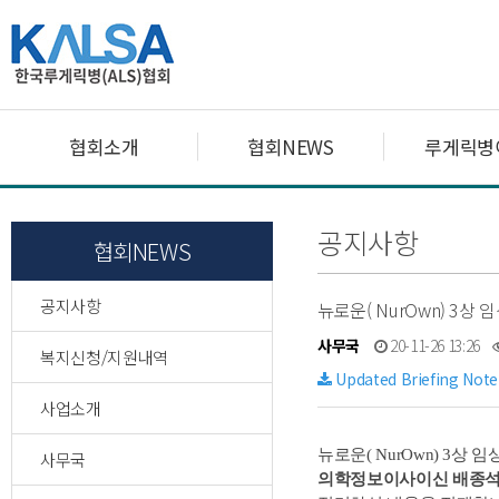
협회소개
협회NEWS
루게릭병
공지사항
협회NEWS
공지사항
뉴로운( NurOwn) 3상
사무국
20-11-26 13:26
복지신청/지원내역
Updated Briefing Not
사업소개
뉴로운( NurOwn) 3상
사무국
의학정보이사이신 배종석