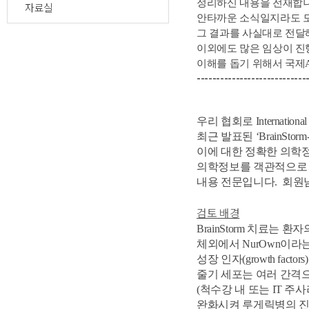
정리하신 내용을 전재합니
자료실
안타까운 소식일지라도 모
그 결과를 사실대로 전달
이외에도 많은 임상이 진
이해를 돕기 위해서 국제A
​----------------------------
우리 협회로
Internationa
최근 발표된
‘BrainStor
이에 대한 정확한 의학
의학정보를 객관적으로
내용 전문입니다
.
회
원
검토 배경
BrainStorm
치료는 환자의
체외에서
NurOwn
이라는
성장 인자
(growth factors)
줄기 세포는 여러 간격
(
척수강 내 또는
IT
주사
완화시켜
루게릭병의 진