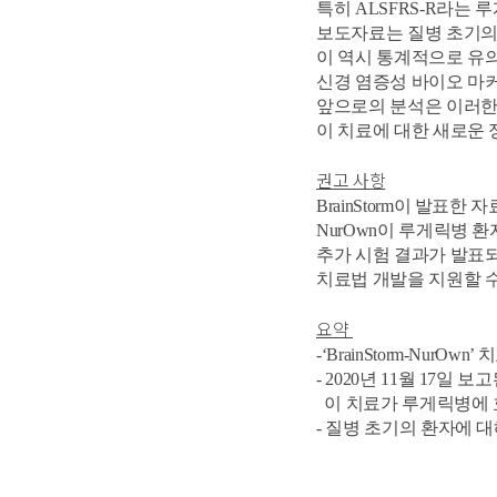
특히
ALSFRS-R
라는 루
보도자료는 질병 초기의
이 역시 통계적으로 유
신경 염증성 바이오 마
앞으로의 분석은 이러한
이 치료에 대한 새로운
권고 사항
BrainStorm
이 발표한 
NurOwn
이
루게릭병 환
추가 시험 결과가 발표
치료법 개발을 지원할 수
요약
-‘BrainStorm-NurOwn’
치
- 2020
년
11
월
17
일 보
이 치료가 루게릭병에
- 질병 초기의 환자에 