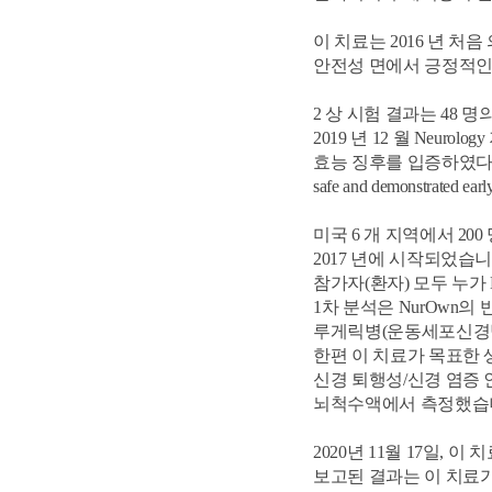
이 치료는
2016
년 처음
안전성 면에서
긍정적인
2
상 시험 결과는
48
명
2019
년
12
월
Neurology
효능 징후를 입증하였
safe and demonstrated early
미국
6
개 지역에서
200
2017
년에 시작되었습
참가자
(
환자
)
모두
누가
1
차 분석은
NurOwn
의 
루게릭병
(
운동세포신경
한편 이 치료가 목표한 
신경 퇴행성
/
신경 염증 
뇌척수액에서 측정했습
2020
년
11
월
17
일
,
이 
보고된 결과는 이 치료