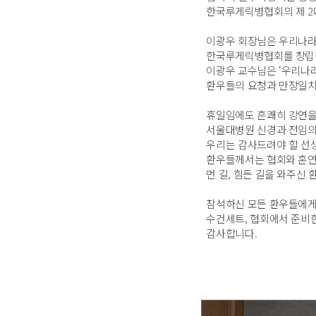
한국루게릭병협회의 제 2
이광우 회장님은 우리나라에
한국루게릭병협회를 창립하
이광우 교수님은 ‘우리나라
환우들의 요청과 만장일치
휴일임에도 흔쾌히 강연을 
서울대병원 신경과 전임의 
우리는 감사드려야 할 선
환우들께서는 협회와 혼연일
먼 길, 힘든 길을 와주신
참석하신 모든 환우들에게
수건세트, 협회에서 준비한
감사합니다.