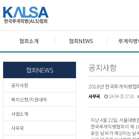
협회소개
협회NEWS
루게릭병
공지사항
협회NEWS
공지사항
2018년 한국루게릭병협
사무국
18-04-25 17:10
복지신청/지원내역
사업소개
지난 4월 22일, 서울대
한국루게릭병협회의 제 1
사무국
궂은 날씨가 예상되는 날