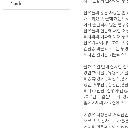
서로 반갑게 인사하며 투
자료실
환우들의 많은 사랑을 받고
배포하셨고, 올해 처음으로
아직 출판되지 않은 연구결
환우들의 질문에 대한 소
의사와의 대화에 이어 루
환우가족이기도 하여 그 
김남중 비올리스트는 투병
제자인 김대건 비올리스트와
올해로 열 번째 실시한 환우
양관호(서울), 유용식(서울)
최종복(경기), 최정수(경기)
장원규(부산), 김성진(경남)
최막례(전남) 환우가 선정
2017년도 결산보고서, 
홈페이지의 자료실에 게시
이광우 회장님의 개회선언과
재무보고, 감사보고가 있
협회의 현부회장이신 성정