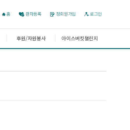
홈
환자등록
정회원가입
로그인
후원/자원봉사
아이스버킷챌린지