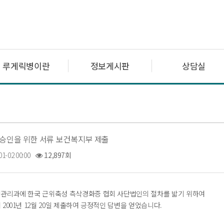
루게릭병이란
정보게시판
상담실
 승인을 위한 서류 보건복지부 제출
01-02 00:00
12,897회
관리과에 한국 근위축성 측삭경화증 협회 사단법인의 절차를 밟기 위하여
2001년 12월 20일 제출하여 긍정적인 답변을 얻었습니다.