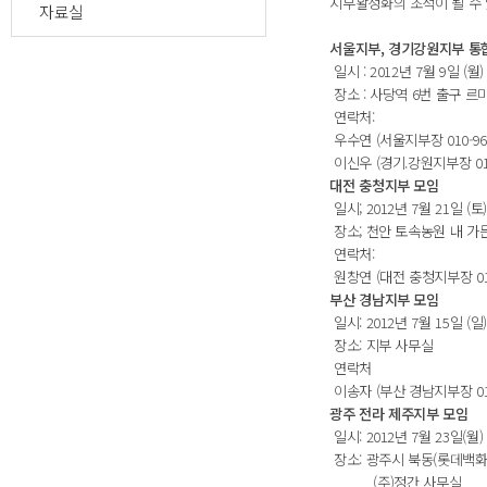
지부활성화의 초석이 될 수 있
자료실
서울지부, 경기강원지부 통
일시 : 2012년 7월 9일 (월
장소 : 사당역 6번 출구 르
연락처:
우수연 (서울지부장 010-9663
이신우 (경기.강원지부장 017-2
대전 충청지부 모임
일시; 2012년 7월 21일 (토
장소; 천안 토속농원 내 가든 식당
연락처:
원창연 (대전 충청지부장 010-2
부산 경남지부 모임
일시: 2012년 7월 15일 (일)
장소: 지부 사무실
연락처
이송자 (부산 경남지부장 010-5
광주 전라 제주지부 모임
일시: 2012년 7월 23일(월
장소: 광주시 북동(롯데백화점
(주)정간 사무실