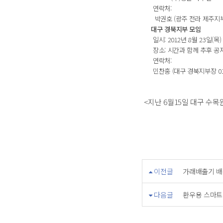
연락처:
박권호 (광주 전라 제주지부장 0
대구 경북지부 모임
일시: 2012년 8월 23일(목)
장소: 시간과 함께 추후 공
연락처:
민찬홍 (대구 경북지부장 010-3
<지난 6월15일 대구 수
이전글
가래배출기 배
다음글
환우용 스마트