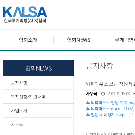
협회소개
협회NEWS
루게릭병
공지사항
협회NEWS
공지사항
뇌파마우스 보급 청원서 
사무국
12-03-19 15:03
복지신청/지원내역
뇌파마우스 청원 취지.hw
뇌파마우스.docx
(1.0M)
사업소개
청원서 작성지.hwp
(11
사무국
뇌파마우스의 일반화와 원활한