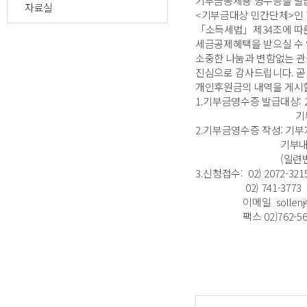
기부금공제용 영수증을 발
자료실
<기부금대상 민간단체>인
「소득세법」제34조에 따
세금공제혜택을 받으실 수 
소중한 나눔과 변함없는 
진심으로 감사드립니다. 곧
개인후원금의 내역을 게시
1.기부금영수증 발급대상: 2
기부자정보가 정확
2.기부금영수증 작성: 기
기부내용란에는 기부
(일련번호, 기부금 
3.신청접수: 02) 2072-321
02) 741-3773
이메일 sollenj4911
팩스 02)762-56