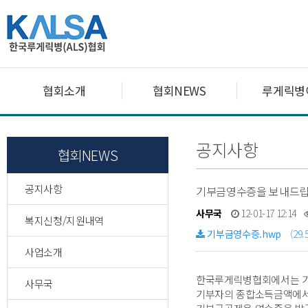
협회소개
협회NEWS
루게릭병
공지사항
협회NEWS
공지사항
기부금영수증을 보내드립
사무국
12-01-17 12:14
복지신청/지원내역
기부금영수증.hwp
(29.
사업소개
한국루게릭병협회에서는 기
사무국
기부자의 종합소득금액에서