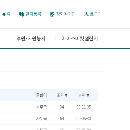
홈
환자등록
정회원가입
로그인
후원/자원봉사
아이스버킷챌린지
글쓴이
조회
날짜
사무국
34
09-11-05
사무국
64
09-06-30