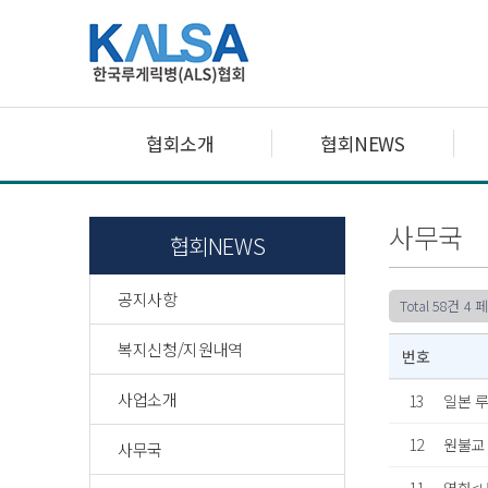
협회소개
협회NEWS
사무국
협회NEWS
공지사항
Total 58건
4 
복지신청/지원내역
번호
사업소개
13
일본 
12
원불교
사무국