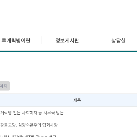
루게릭병이란
정보게시판
상담실
페이지
제목
루게릭병 전문 사회학자 등 사무국 방문
 강동교당, 심양숙환우의 협회사랑